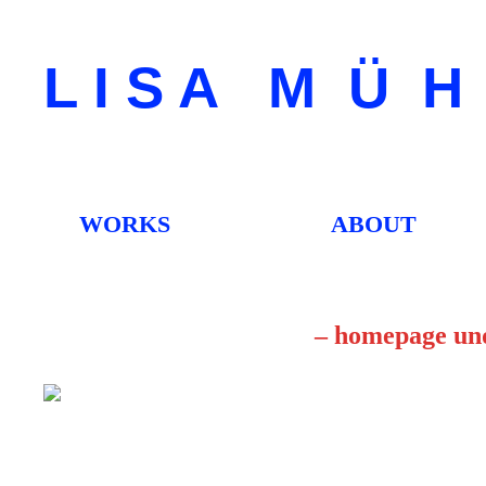
L I S A M Ü 
WORKS
ABOUT
– homepage und